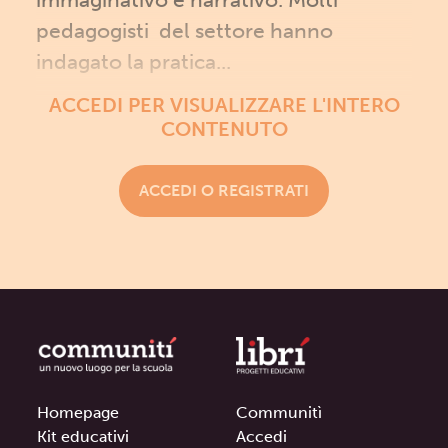
pedagogisti del settore hanno
indagato la pratica...
ACCEDI PER VISUALIZZARE L'INTERO
CONTENUTO
ACCEDI O REGISTRATI
Homepage
Communitì
Kit educativi
Accedi