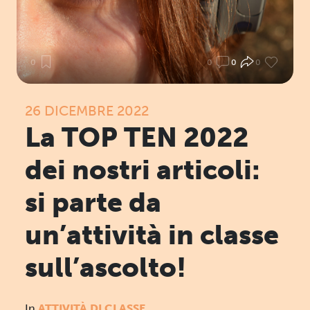
0
0
0
0
26 DICEMBRE 2022
La TOP TEN 2022
dei nostri articoli:
si parte da
un’attività in classe
sull’ascolto!
In
ATTIVITÀ DI CLASSE