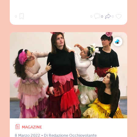
0
0
0
0
MAGAZINE
8 Marzo 2022
• Di
Redazione Occhiovolante