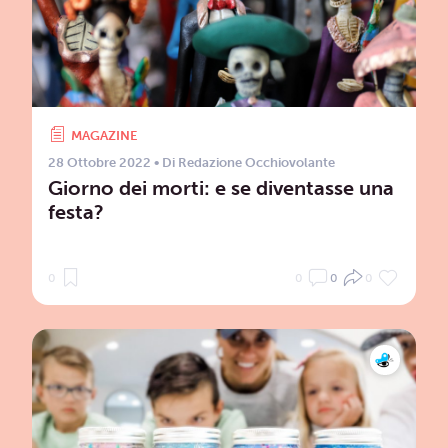
MAGAZINE
28 Ottobre 2022
• Di
Redazione Occhiovolante
Giorno dei morti: e se diventasse una
festa?
0
0
0
0