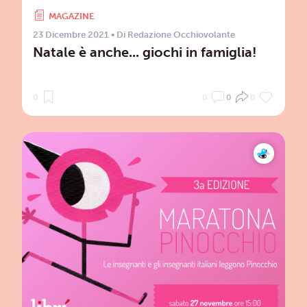
MAGAZINE
23 Dicembre 2021
• Di
Redazione Occhiovolante
Natale è anche... giochi in famiglia!
0
0
0
0