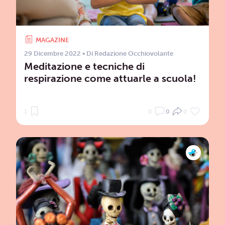
MAGAZINE
29 Dicembre 2022
• Di
Redazione Occhiovolante
Meditazione e tecniche di
respirazione come attuarle a scuola!
1
0
0
0