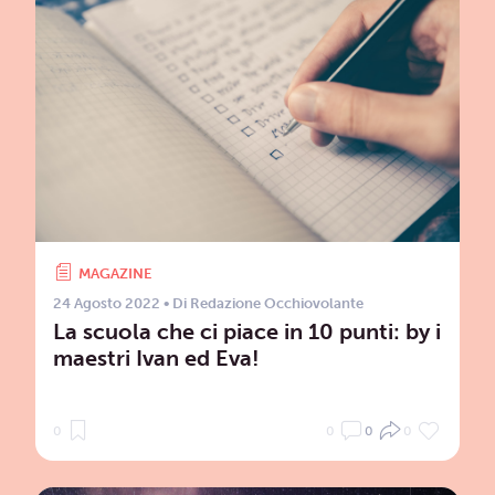
MAGAZINE
24 Agosto 2022
• Di
Redazione Occhiovolante
La scuola che ci piace in 10 punti: by i
maestri Ivan ed Eva!
0
0
0
0