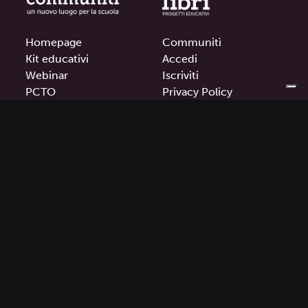
Homepage
Communitì
Kit educativi
Accedi
Webinar
Iscriviti
PCTO
Privacy Policy
Contatti
Cookie Policy
Termini e condizioni
Il progetto communitì è stato Finanziato dall’Unione
Europea – Next Generation EU
PNRR TOCC – Transizione Digitale degli Organismi
Culturali e Creativi.