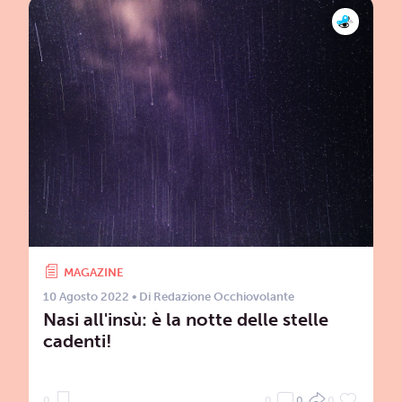
MAGAZINE
10 Agosto 2022
• Di
Redazione Occhiovolante
Nasi all'insù: è la notte delle stelle
cadenti!
0
0
0
0