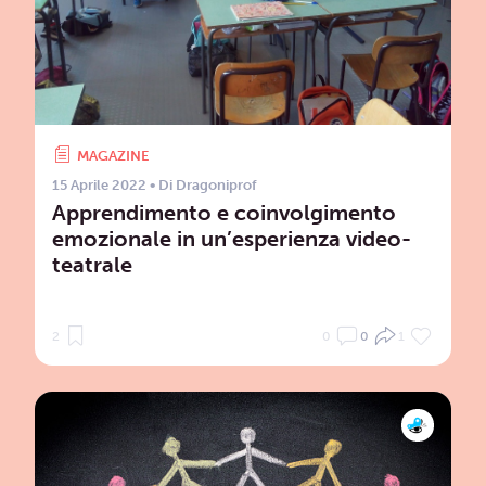
MAGAZINE
15 Aprile 2022
• Di
Dragoniprof
Apprendimento e coinvolgimento
emozionale in un’esperienza video-
teatrale
2
0
0
1