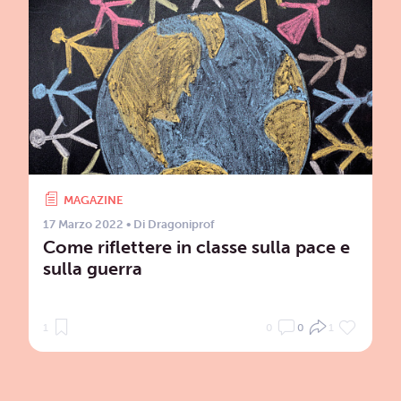
MAGAZINE
17 Marzo 2022
• Di
Dragoniprof
Come riflettere in classe sulla pace e
sulla guerra
1
0
0
1