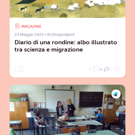
MAGAZINE
23 Maggio 2022
• Di
Dragoniprof
Diario di una rondine: albo illustrato
tra scienza e migrazione
1
0
0
2