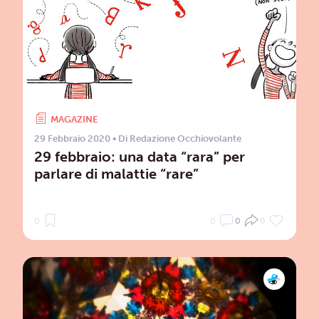
MAGAZINE
29 Febbraio 2020
• Di
Redazione Occhiovolante
29 febbraio: una data “rara” per
parlare di malattie “rare”
0
0
0
0