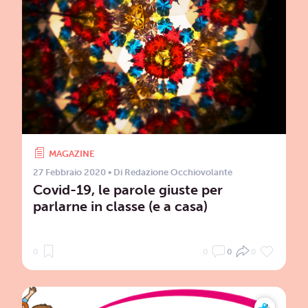
MAGAZINE
27 Febbraio 2020
• Di
Redazione Occhiovolante
Covid-19, le parole giuste per
parlarne in classe (e a casa)
0
0
0
0