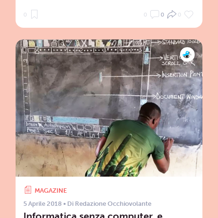
0
0
0
0
MAGAZINE
5 Aprile 2018
• Di
Redazione Occhiovolante
Informatica senza computer, e