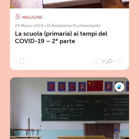
MAGAZINE
24 Marzo 2020
• Di
Redazione Occhiovolante
La scuola (primaria) ai tempi del
COVID-19 – 2° parte
0
0
0
0