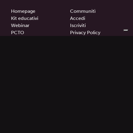
Homepage
Communitì
Kit educativi
Accedi
Webinar
Iscriviti
PCTO
Privacy Policy
Contatti
Cookie Policy
Termini e condizioni
Il progetto communitì è stato Finanziato dall’Unione
Europea – Next Generation EU
PNRR TOCC – Transizione Digitale degli Organismi
Culturali e Creativi.