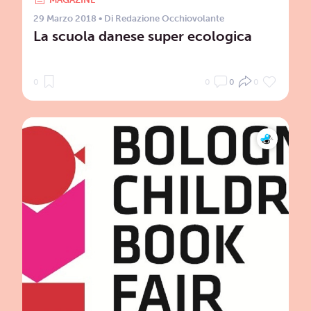
29 Marzo 2018
• Di
Redazione Occhiovolante
La scuola danese super ecologica
0
0
0
0