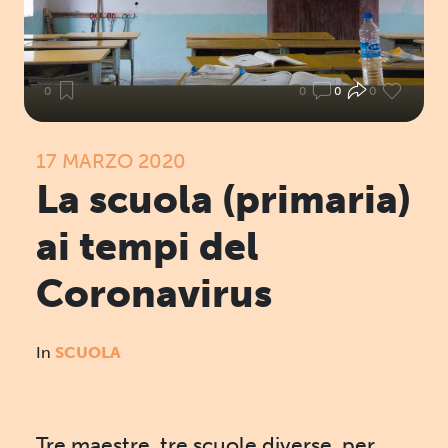
0
0
0
0
17 MARZO 2020
La scuola (primaria)
ai tempi del
Coronavirus
In
SCUOLA
Tre maestre, tre scuole diverse, per