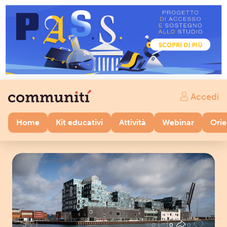
Accedi
Home
Kit educativi
Attività
Webinar
Ori
0
0
0
0