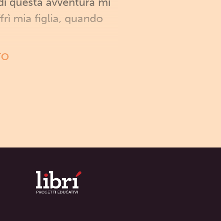
di questa avventura mi
rì mia figlia, quando
TO