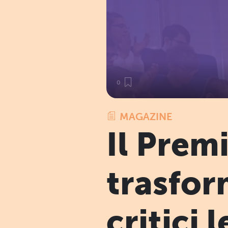
0
MAGAZINE
Il Prem
trasfor
critici 