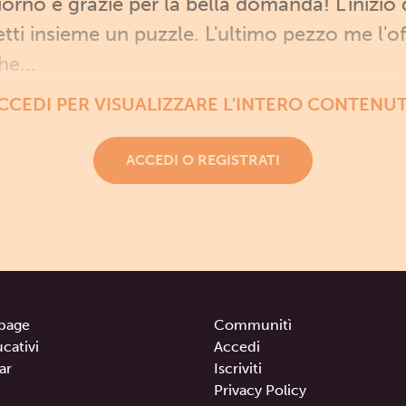
no e grazie per la bella domanda! L'inizio 
ti insieme un puzzle. L'ultimo pezzo me l'off
he...
CCEDI PER VISUALIZZARE L'INTERO CONTENU
ACCEDI O REGISTRATI
page
Communitì
ucativi
Accedi
ar
Iscriviti
Privacy Policy