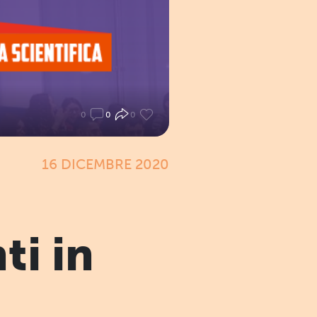
0
0
0
16 DICEMBRE 2020
ti in