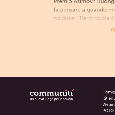
Premio Asimov? Buongior
fa pensare a quando met
mi disse: “Renzi vuole c
A
Home
Kit ed
Webin
PCTO