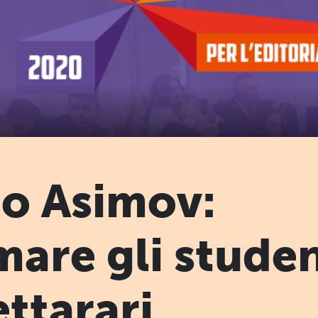
io Asimov:
mare gli studen
lettarari