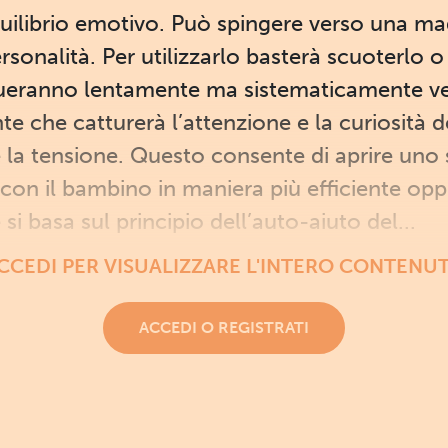
quilibrio emotivo. Può spingere verso una m
onalità. Per utilizzarlo basterà scuoterlo o 
luttueranno lentamente ma sistematicamente v
nte che catturerà l’attenzione e la curiosità 
 la tensione. Questo consente di aprire uno s
con il bambino in maniera più efficiente opp
si basa sul principio dell’auto-aiuto del...
CCEDI PER VISUALIZZARE L'INTERO CONTENU
ACCEDI O REGISTRATI