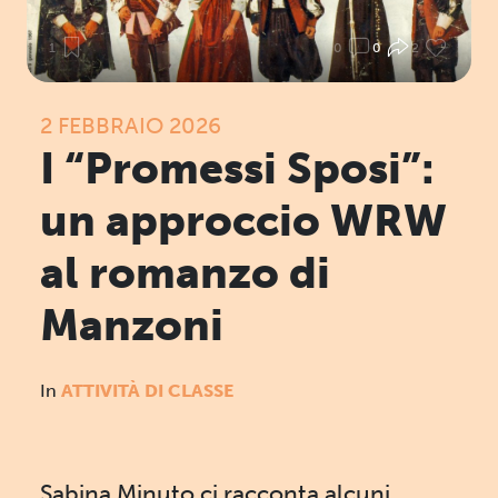
1
0
0
2
2 FEBBRAIO 2026
I “Promessi Sposi”:
un approccio WRW
al romanzo di
Manzoni
In
ATTIVITÀ DI CLASSE
Sabina Minuto ci racconta alcuni