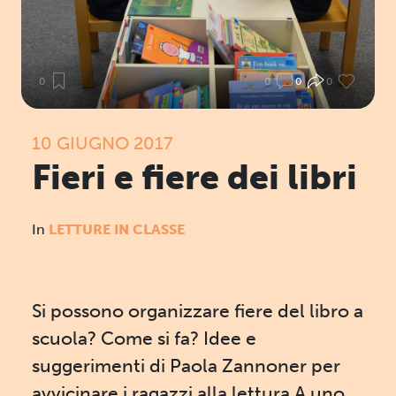
0
0
0
0
10 GIUGNO 2017
Fieri e fiere dei libri
In
LETTURE IN CLASSE
Si possono organizzare fiere del libro a
scuola? Come si fa? Idee e
suggerimenti di Paola Zannoner per
avvicinare i ragazzi alla lettura A uno