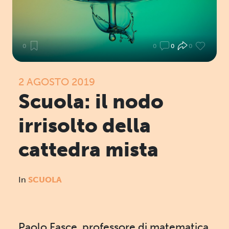
0
0
0
0
2 AGOSTO 2019
Scuola: il nodo
irrisolto della
cattedra mista
In
SCUOLA
Paolo Fasce, professore di matematica