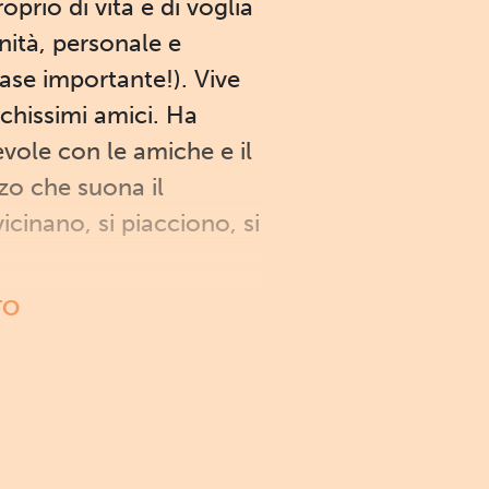
prio di vita e di voglia
nità, personale e
fase importante!). Vive
chissimi amici. Ha
cevole con le amiche e il
zo che suona il
icinano, si piacciono, si
TO