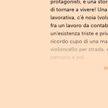
protagonisti, è una stor
di tornare a vivere! U
lavorativa, c'è noia (vo
fra un lavoro da contab
un'esistenza triste e pri
ricordo cupo di una mad
violoncello per strada, 
cercano e poi...
A