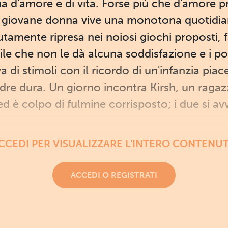
ia d'amore e di vita. Forse più che d'amore pro
na giovane donna vive una monotona quotidia
lutamente ripresa nei noiosi giochi proposti, 
ile che non le dà alcuna soddisfazione e i po
va di stimoli con il ricordo di un'infanzia pia
re dura. Un giorno incontra Kirsh, un ragaz
ed è colpo di fulmine corrisposto; i due si avv
CCEDI PER VISUALIZZARE L'INTERO CONTENU
ACCEDI O REGISTRATI