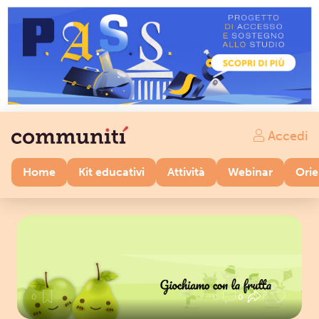
Accedi
Home
Kit educativi
Attività
Webinar
Ori
0
0
0
0